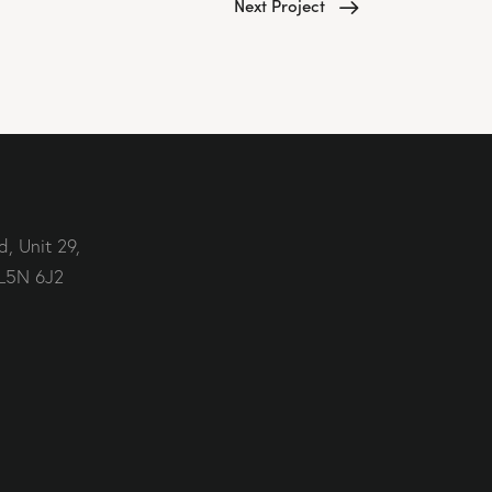
Next Project
, Unit 29,
L5N 6J2