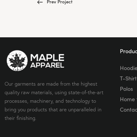
Prev Project
Produc
Hoodi
T-Shirt
Our garments are made from the highest
Polos
quality raw materials, using state-of-the-art
Home t
processes, machinery, and technology to
Contac
bring you products that are unparalleled in
their finishing.