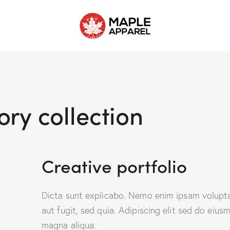
ry collection
Creative portfolio
Dicta sunt explicabo. Nemo enim ipsam volupta
aut fugit, sed quia. Adipiscing elit sed do eiu
magna aliqua.