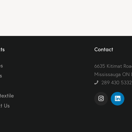
ts
Contact
es
6635 Kitimat Road
Mississauga ON 
s
289 430 5332
extile
t Us